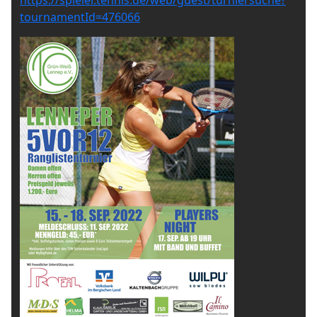
https://spieler.tennis.de/web/guest/turniersuche?
tournamentId=476066