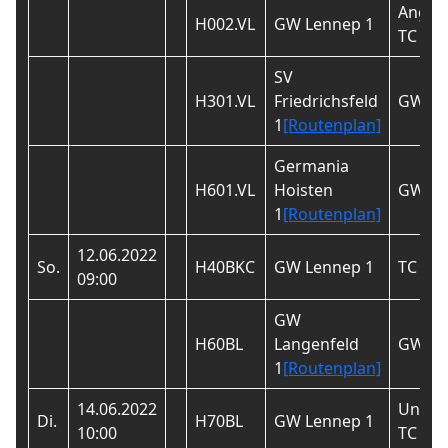
Anger
H002.VL
GW Lennep 1
TC 1
SV
H301.VL
Friedrichsfeld
GW Le
1
[Routenplan]
Germania
H601.VL
Hoisten
GW Le
1
[Routenplan]
12.06.2022
So.
H40BKC
GW Lennep 1
TC Gru
09:00
GW
H60BL
Langenfeld
GW Le
1
[Routenplan]
14.06.2022
Unter
Di.
H70BL
GW Lennep 1
10:00
TC 2