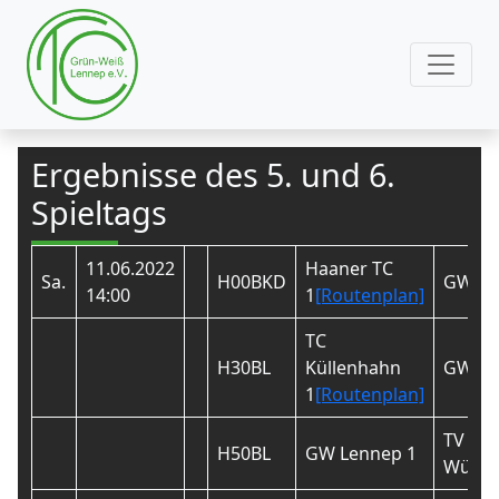
Ergebnisse des 5. und 6.
Spieltags
11.06.2022
Haaner TC
Sa.
H00BKD
GW Le
14:00
1
[Routenplan]
TC
H30BL
Küllenhahn
GW Le
1
[Routenplan]
TV BW
H50BL
GW Lennep 1
Wülfra