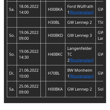
18.06.2022
Ford Wülfrath
Sa.
H00BKA
GW Le
14:00
1
[Routenplan]
H30BL
GW Lennep 2
TSC Hi
19.06.2022
GW
So.
H00BKD
GW Lennep 3
09:00
Langen
Langenfelder
19.06.2022
So.
H40BKC
TC
GW Le
14:30
2
[Routenplan]
21.06.2022
BW Monheim
Di.
H70BL
GW Le
10:00
1
[Routenplan]
25.06.2022
Sa.
H00BKA
GW Lennep 2
Soling
09:00