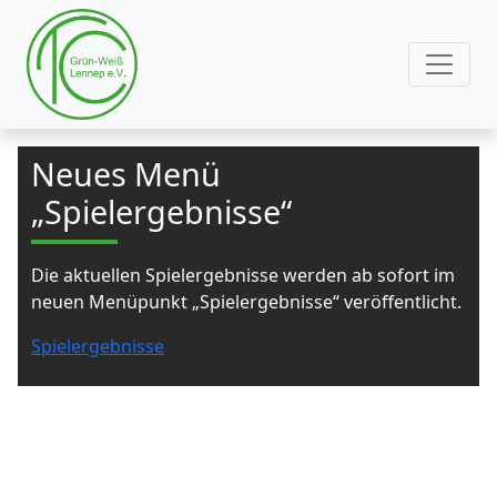
Neues Menü
„Spielergebnisse“
Die aktuellen Spielergebnisse werden ab sofort im
neuen Menüpunkt „Spielergebnisse“ veröffentlicht.
Spielergebnisse